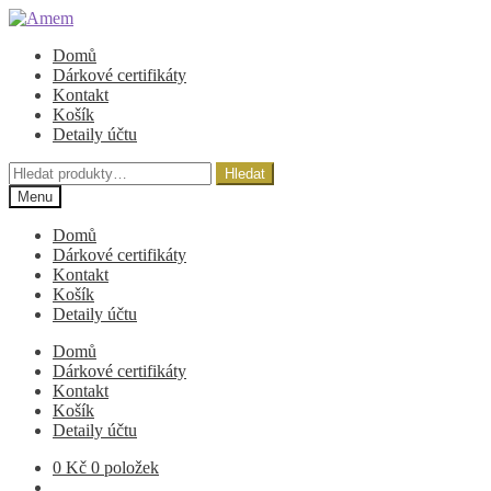
Přeskočit
Přejít
na
k
Domů
navigaci
obsahu
Dárkové certifikáty
webu
Kontakt
Košík
Detaily účtu
Hledat:
Hledat
Menu
Domů
Dárkové certifikáty
Kontakt
Košík
Detaily účtu
Domů
Dárkové certifikáty
Kontakt
Košík
Detaily účtu
0
Kč
0 položek