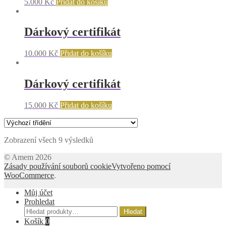
5.000
Kč
Přidat do košíku
Dárkový certifikát
10.000
Kč
Přidat do košíku
Dárkový certifikát
15.000
Kč
Přidat do košíku
Zobrazení všech 9 výsledků
© Amem 2026
Zásady používání souborů cookie
Vytvořeno pomocí
WooCommerce
.
Můj účet
Prohledat
Hledat:
Hledat
Košík
0