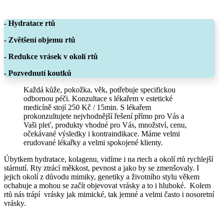
- Hydratace rtů
- Zvětšení objemu rtů
- Redukce vrásek v okolí rtů
- Pozvednutí koutků
Každá kůže, pokožka, věk, potřebuje specifickou
odbornou péči. Konzultace s lékařem v estetické
medicíně stojí 250 Kč / 15min. S lékařem
prokonzultujete nejvhodnější řešení přímo pro Vás a
Vaši pleť, produkty vhodné pro Vás, množství, cenu,
očekávané výsledky i kontraindikace. Máme velmi
erudované lékařky a velmi spokojené klienty.
Úbytkem hydratace, kolagenu, vidíme i na rtech a okolí rtů rychlejší
stárnutí. Rty ztrácí měkkost, pevnost a jako by se zmenšovaly. I
jejich okolí z důvodu mimiky, genetiky a životního stylu věkem
ochabuje a mohou se začít objevovat vrásky a to i hluboké. Kolem
rtů nás trápí vrásky jak mimické, tak jemné a velmi často i nosoretní
vrásky.