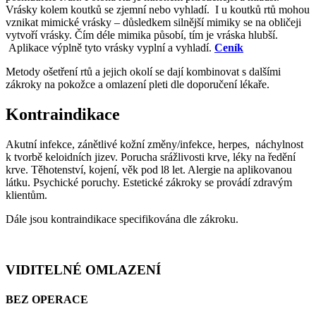
Vrásky kolem koutků se zjemní nebo vyhladí. I u koutků rtů mohou
vznikat mimické vrásky – důsledkem silnější mimiky se na obličeji
vytvoří vrásky. Čím déle mimika působí, tím je vráska hlubší.
Aplikace výplně tyto vrásky vyplní a vyhladí.
Ceník
Metody ošetření rtů a jejich okolí se dají kombinovat s dalšími
zákroky na pokožce a omlazení pleti dle doporučení lékaře.
Kontraindikace
Akutní infekce, zánětlivé kožní změny/infekce, herpes, náchylnost
k tvorbě keloidních jizev. Porucha srážlivosti krve, léky na ředění
krve. Těhotenství, kojení, věk pod l8 let. Alergie na aplikovanou
látku. Psychické poruchy. Estetické zákroky se provádí zdravým
klientům.
Dále jsou kontraindikace specifikována dle zákroku.
VIDITELNÉ OMLAZENÍ
BEZ OPERACE