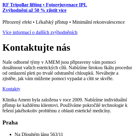
RF Tripollar lifting • Fotorejuvenace IPL
Zvýhodnění až 50 % zjistit více
Přirozený efekt • Lékařský přístup • Minimální rekonvalescence
Více informací o dalších zvýhodněních
Kontaktujte nás
Naše odborné týmy v AMEM jsou připraveny vám pomoci
dosáhnout vašich estetických cílů. Nabízíme širokou škálu procedur
od omlazení pleti po trvalé odstranění chloupků. Neváhejte a
zjistěte, jak vám můžeme pomoci vypadat a cítit se skvěle.
Kontakty
Klinika Amem byla založena v roce 2009. Nabízíme individuální
přístup ke každému klientovi. Používáme pokročilé technologie k
řešení jakéhokoliv problému z oblasti estetické medicíny.
Praha
Na Dlouhém lánu 563/11