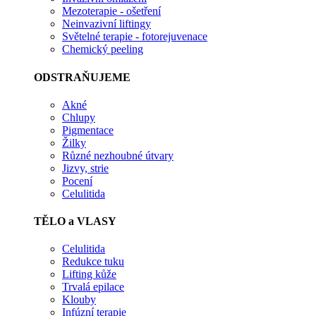
Mezoterapie - ošetření
Neinvazivní liftingy
Světelné terapie - fotorejuvenace
Chemický peeling
ODSTRAŇUJEME
Akné
Chlupy
Pigmentace
Žilky
Různé nezhoubné útvary
Jizvy, strie
Pocení
Celulitida
TĚLO a VLASY
Celulitida
Redukce tuku
Lifting kůže
Trvalá epilace
Klouby
Infúzní terapie