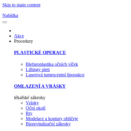
Skip to main content
Nabídka
Akce
Procedury
PLASTICKÉ OPERACE
Blefaroplastika očních víček
Liftingy pleti
Laserová tumescentní liposukce
OMLAZENÍ A VRÁSKY
lékařské zákroky
Vrásky
Oční okolí
Rty
Modelace a kontury obličeje
Biorevitalizační zákroky