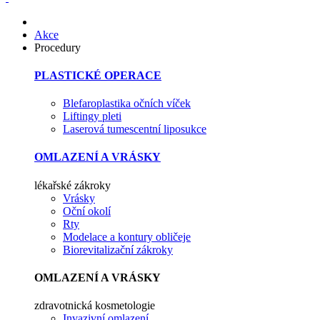
Akce
Procedury
PLASTICKÉ OPERACE
Blefaroplastika očních víček
Liftingy pleti
Laserová tumescentní liposukce
OMLAZENÍ A VRÁSKY
lékařské zákroky
Vrásky
Oční okolí
Rty
Modelace a kontury obličeje
Biorevitalizační zákroky
OMLAZENÍ A VRÁSKY
zdravotnická kosmetologie
Invazivní omlazení