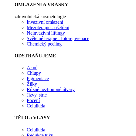
OMLAZENÍ A VRÁSKY
zdravotnická kosmetologie
Invazivní omlazení
Mezoterapie - ošetření
Neinvazivní liftingy
Světelné terapie - fotorejuvenace
Chemický peeling
ODSTRAŇUJEME
Akné
Chlupy
Pigmentace
Žilky
Různé nezhoubné útvary
Jizvy, strie
Pocení
Celulitida
TĚLO a VLASY
Celulitida
Redukce tuku