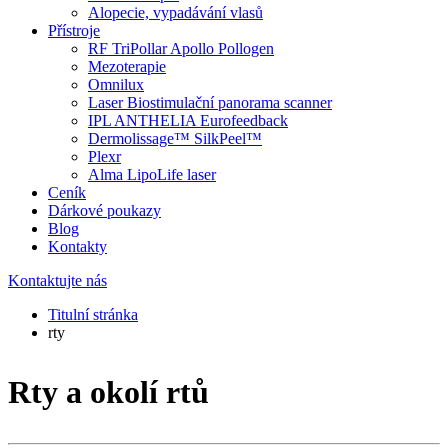
Alopecie, vypadávání vlasů
Přístroje
RF TriPollar Apollo Pollogen
Mezoterapie
Omnilux
Laser Biostimulační panorama scanner
IPL ANTHELIA Eurofeedback
Dermolissage™ SilkPeel™
Plexr
Alma LipoLife laser
Ceník
Dárkové poukazy
Blog
Kontakty
Kontaktujte nás
Titulní stránka
rty
Rty a okolí rtů