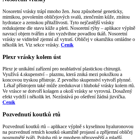
Nosoretní vrásky trápí mnoho žen. Jsou způsobené geneticky,
mimikou, povolením obličejových svalů, ztenčením kůže, ztrátou
hydratace a zemskou přitažlivosti. Tyto nejčastější vrásky
redukujeme dle stavu kůže a pleti. Nosoretní rýhy – aplikace výplně
navrací objem tvářím a tím vyzdvihne povadlou tkáň. Nosoretní
vrásky se viditelně zjemní až vytratí. Obličej v okamžiku omládne o
několik let. Viz sekce vrásky.
Ceník
Plexr vrásky kolem úst
Plexr je unikátní zařízení pro neablativní plastickou chirurgii.
Využívá 4.skupenství – plazmu, která zniká mezi pokožkou a
koncovou tryskou přístroje. Z pevného skupenství vytvoří plynné.
Lékař přístrojem
také může zredukovat i hluboké vrásky kolem rtů.
Ve vrásce se dotvoří kolagen a okolí vrásky se vyrovná. Dosažený
efekt vydrží i několik let. Nezůstává po ošetření žádná jizvička.
Ceník
Pozvednutí koutků rtů
Pozvednutí koutků rtů – aplikace výplně s kyselinou hyaluronovou
na pozvednutí retních koutků okamžitě projasní a zpříjemní obličej
posmutnělé tváři. Poloha rtů je mnohem přirozenější a mladší.