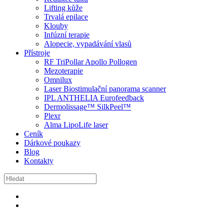
Lifting kůže
Trvalá epilace
Klouby
Infúzní terapie
Alopecie, vypadávání vlasů
Přístroje
RF TriPollar Apollo Pollogen
Mezoterapie
Omnilux
Laser Biostimulační panorama scanner
IPL ANTHELIA Eurofeedback
Dermolissage™ SilkPeel™
Plexr
Alma LipoLife laser
Ceník
Dárkové poukazy
Blog
Kontakty