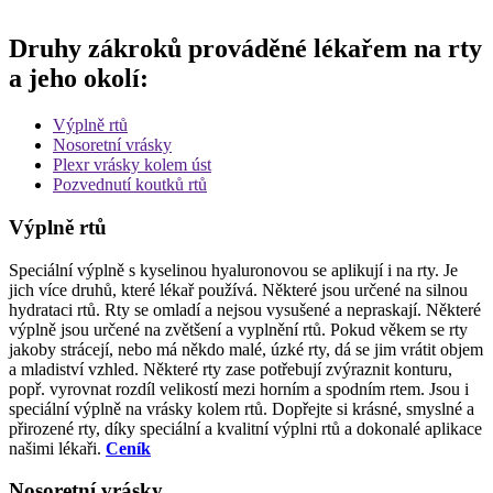
Druhy zákroků prováděné lékařem na rty
a jeho okolí:
Výplně rtů
Nosoretní vrásky
Plexr vrásky kolem úst
Pozvednutí koutků rtů
Výplně rtů
Speciální výplně s kyselinou hyaluronovou se aplikují i na rty. Je
jich více druhů, které lékař používá. Některé jsou určené na silnou
hydrataci rtů. Rty se omladí a nejsou vysušené a nepraskají. Některé
výplně jsou určené na zvětšení a vyplnění rtů. Pokud věkem se rty
jakoby strácejí, nebo má někdo malé, úzké rty, dá se jim vrátit objem
a mladiství vzhled. Některé rty zase potřebují zvýraznit konturu,
popř. vyrovnat rozdíl velikostí mezi horním a spodním rtem. Jsou i
speciální výplně na vrásky kolem rtů. Dopřejte si krásné, smyslné a
přirozené rty, díky speciální a kvalitní výplni rtů a dokonalé aplikace
našimi lékaři.
Ceník
Nosoretní vrásky