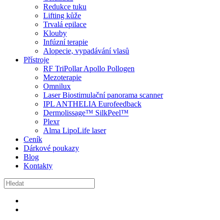
Redukce tuku
Lifting kůže
Trvalá epilace
Klouby
Infúzní terapie
Alopecie, vypadávání vlasů
Přístroje
RF TriPollar Apollo Pollogen
Mezoterapie
Omnilux
Laser Biostimulační panorama scanner
IPL ANTHELIA Eurofeedback
Dermolissage™ SilkPeel™
Plexr
Alma LipoLife laser
Ceník
Dárkové poukazy
Blog
Kontakty