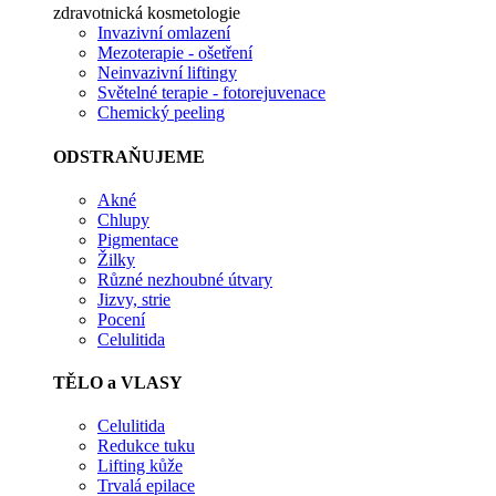
zdravotnická kosmetologie
Invazivní omlazení
Mezoterapie - ošetření
Neinvazivní liftingy
Světelné terapie - fotorejuvenace
Chemický peeling
ODSTRAŇUJEME
Akné
Chlupy
Pigmentace
Žilky
Různé nezhoubné útvary
Jizvy, strie
Pocení
Celulitida
TĚLO a VLASY
Celulitida
Redukce tuku
Lifting kůže
Trvalá epilace