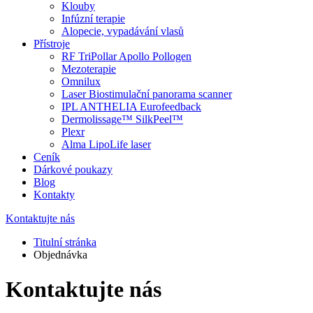
Klouby
Infúzní terapie
Alopecie, vypadávání vlasů
Přístroje
RF TriPollar Apollo Pollogen
Mezoterapie
Omnilux
Laser Biostimulační panorama scanner
IPL ANTHELIA Eurofeedback
Dermolissage™ SilkPeel™
Plexr
Alma LipoLife laser
Ceník
Dárkové poukazy
Blog
Kontakty
Kontaktujte nás
Titulní stránka
Objednávka
Kontaktujte nás