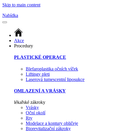
Skip to main content
Nabídka
Akce
Procedury
PLASTICKÉ OPERACE
Blefaroplastika očních víček
Liftingy pleti
Laserová tumescentní liposukce
OMLAZENÍ A VRÁSKY
lékařské zákroky
Vrásky
Oční okolí
Rty
Modelace a kontury obličeje
Biorevitalizační zákroky