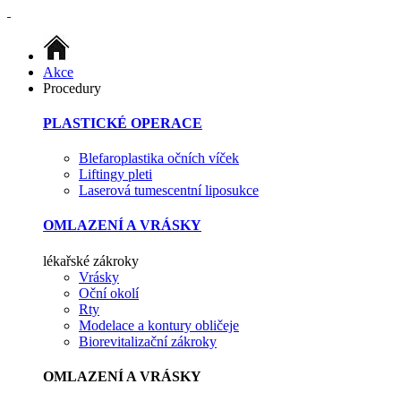
Akce
Procedury
PLASTICKÉ OPERACE
Blefaroplastika očních víček
Liftingy pleti
Laserová tumescentní liposukce
OMLAZENÍ A VRÁSKY
lékařské zákroky
Vrásky
Oční okolí
Rty
Modelace a kontury obličeje
Biorevitalizační zákroky
OMLAZENÍ A VRÁSKY