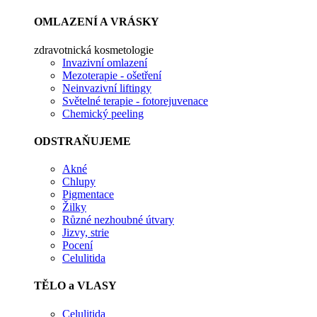
OMLAZENÍ A VRÁSKY
zdravotnická kosmetologie
Invazivní omlazení
Mezoterapie - ošetření
Neinvazivní liftingy
Světelné terapie - fotorejuvenace
Chemický peeling
ODSTRAŇUJEME
Akné
Chlupy
Pigmentace
Žilky
Různé nezhoubné útvary
Jizvy, strie
Pocení
Celulitida
TĚLO a VLASY
Celulitida